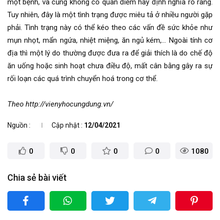
một bệnh, và cũng không có quan điểm hay định nghĩa rõ ràng.
Tuy nhiên, đây là một tình trạng được miêu tả ở nhiều người gặp
phải. Tình trạng này có thể kéo theo các vấn đề sức khỏe như
mụn nhọt, mẩn ngứa, nhiệt miệng, ăn ngủ kém,… Ngoài tính cơ
địa thì một lý do thường được đưa ra để giải thích là do chế độ
ăn uống hoặc sinh hoạt chưa điều độ, mất cân bằng gây ra sự
rối loạn các quá trình chuyển hoá trong cơ thể.
Theo ​http://vienyhocungdung.vn/
Nguồn
Cập nhật
12/04/2021
0
0
0
0
1080
Chia sẻ bài viết