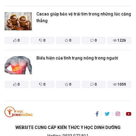
Cacao giúp bảo vệ trái tim trong những lúc căng
thẳng
0
0
0
0
1226
​Biểu hiện của tình trạng nóng trong người
0
0
0
0
1059
WEBSITE CUNG CẤP KIẾN THỨC Y HỌC DINH DƯỠNG