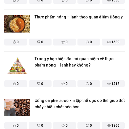
0
0
0
0
1530
​Thực phẩm nóng – lạnh theo quan điểm Đông y
0
0
0
0
1539
Trong y học hiện đại có quan niệm về thực
phẩm nóng – lạnh hay không?
0
0
0
0
1413
Uống cà phê trước khi tập thể dục có thể giúp đốt
cháy nhiều chất béo hơn
0
0
0
0
1366