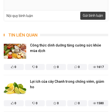
Gửi bình luận
Nội quy bình luận
TIN LIÊN QUAN
Công thức dinh dưỡng tăng cường sức khỏe
mùa dịch
0
0
0
0
1617
Lợi ích của cây Chanh trong chống viêm, giảm
ho
0
0
0
0
1580