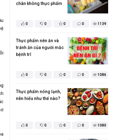
chân không thực phẩm
ầu
0
0
0
0
1139
vệ
Thực phẩm nên ăn và
tránh ăn của người mắc
ỗi
bệnh trĩ
0
0
0
0
1086
ng
Thực phẩm nóng lạnh,
ch
nên hiểu như thế nào?
ặc
cơ
0
0
0
0
1080
òa