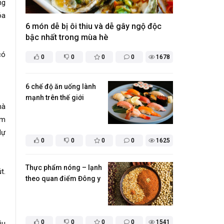
ng
óa
6 món dễ bị ôi thiu và dễ gây ngộ độc
bậc nhất trong mùa hè
có
0
0
0
0
1678
​6 chế độ ăn uống lành
mạnh trên thế giới
hà
àm
dự
0
0
0
0
1625
​Thực phẩm nóng – lạnh
t.
theo quan điểm Đông y
0
0
0
0
1541
ịu