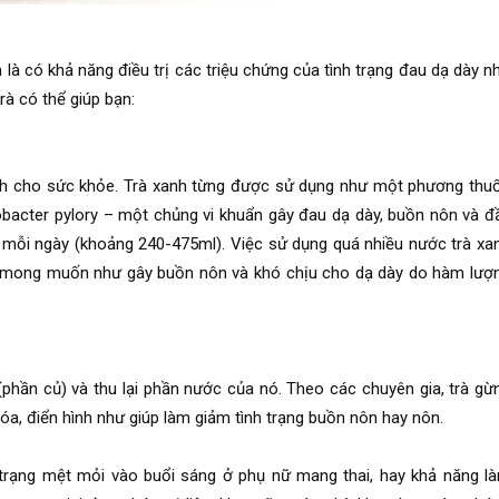
là có khả năng điều trị các triệu chứng của tình trạng đau dạ dày n
rà có thể giúp bạn:
 ích cho sức khỏe. Trà xanh từng được sử dụng như một phương thu
cobacter pylory – một chủng vi khuẩn gây đau dạ dày, buồn nôn và đ
y mỗi ngày (khoảng 240-475ml). Việc sử dụng quá nhiều nước trà xa
iều mong muốn như gây buồn nôn và khó chịu cho dạ dày do hàm lượ
phần củ) và thu lại phần nước của nó. Theo các chuyên gia, trà gừ
hóa, điển hình như giúp làm giảm tình trạng buồn nôn hay nôn.
h trạng mệt mỏi vào buổi sáng ở phụ nữ mang thai, hay khả năng l