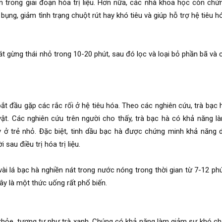
 trong giai đoạn hóa trị liệu. Hơn nữa, các nhà khoa học còn chứ
bụng, giảm tình trạng chuột rút hay khó tiêu và giúp hỗ trợ hệ tiêu h
lát gừng thái nhỏ trong 10-20 phút, sau đó lọc và loại bỏ phần bã và 
ắt đầu gặp các rắc rối ở hệ tiêu hóa. Theo các nghiên cứu, trà bạc 
ật. Các nghiên cứu trên người cho thấy, trà bạc hà có khả năng l
y ở trẻ nhỏ. Đặc biệt, tinh dầu bạc hà được chứng minh khả năng 
au điều trị hóa trị liệu.
i lá bạc hà nghiền nát trong nước nóng trong thời gian từ 7-12 phú
y là một thức uống rất phổ biến.
ức khỏe, tương tự như trà xanh. Chúng có khả năng làm giảm sự khó ch