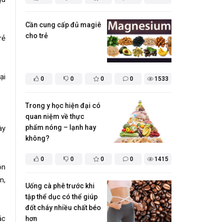
​Cần cung cấp đủ magiê
cho trẻ
rẻ
ại
0
0
0
0
1533
Trong y học hiện đại có
quan niệm về thực
phẩm nóng – lạnh hay
ày
không?
0
0
0
0
1415
ồn
n,
Uống cà phê trước khi
tập thể dục có thể giúp
đốt cháy nhiều chất béo
ặc
hơn