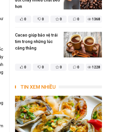
đốt cháy nhiều chất béo
hơn
hư
0
0
0
0
1368
Cacao giúp bảo vệ trái
tim trong những lúc
căng thẳng
ốc
ầy
nh
0
0
0
0
1228
ng
TIN XEM NHIỀU
ng
àm