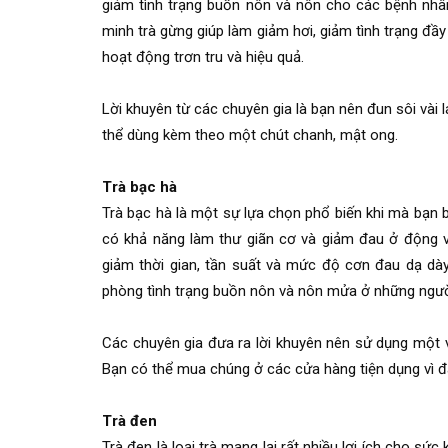
giảm tình trạng buồn nôn và nôn cho các bệnh nhân
minh trà gừng giúp làm giảm hơi, giảm tình trạng đầy 
hoạt động trơn tru và hiệu quả.
Lời khuyên từ các chuyên gia là bạn nên đun sôi vài 
thể dùng kèm theo một chút chanh, mật ong.
Trà bạc hà
Trà bạc hà là một sự lựa chọn phổ biến khi mà bạn b
có khả năng làm thư giãn cơ và giảm đau ở động v
giảm thời gian, tần suất và mức độ cơn đau dạ dà
phòng tình trạng buồn nôn và nôn mửa ở những người s
Các chuyên gia đưa ra lời khuyên nên sử dụng một và
Bạn có thể mua chúng ở các cửa hàng tiện dụng vì đâ
Trà đen
Trà đen là loại trà mang lại rất nhiều lợi ích cho s