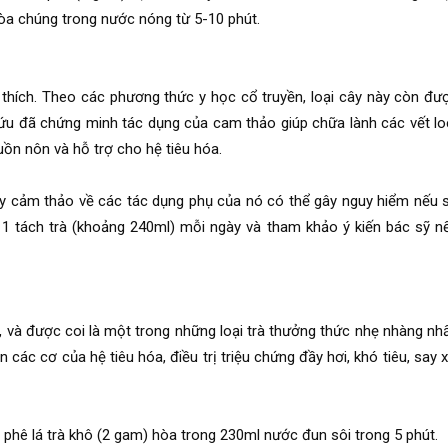
hòa chúng trong nước nóng từ 5-10 phút.
a thích. Theo các phương thức y học cổ truyền, loại cây này còn đư
cứu đã chứng minh tác dụng của cam thảo giúp chữa lành các vết lo
uồn nôn và hỗ trợ cho hệ tiêu hóa.
cây cảm thảo về các tác dụng phụ của nó có thể gây nguy hiểm nếu 
 1 tách trà (khoảng 240ml) mỗi ngày và tham khảo ý kiến bác sỹ n
, và được coi là một trong những loại trà thưởng thức nhẹ nhàng nhấ
 các cơ của hệ tiêu hóa, điều trị triệu chứng đầy hơi, khó tiêu, say x
 phê lá trà khô (2 gam) hòa trong 230ml nước đun sôi trong 5 phút.