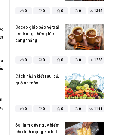
0
0
0
0
1368
Cacao giúp bảo vệ trái
ợc
tim trong những lúc
ét
căng thẳng
0
0
0
0
1228
sử
ếu
​Cách nhận biết rau, củ,
quả an toàn
t.
e,
0
0
0
0
1191
​Sai lầm gây nguy hiểm
cho tính mạng khi hút