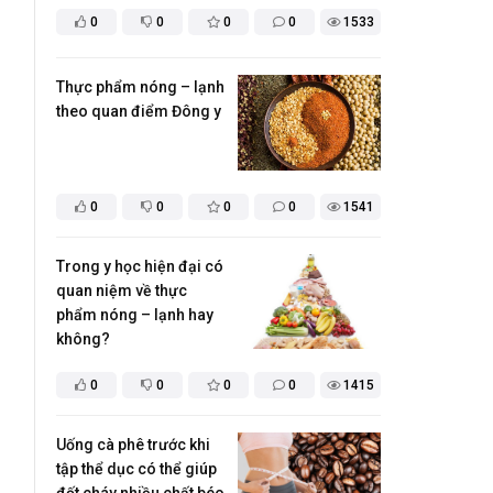
0
0
0
0
1533
​Thực phẩm nóng – lạnh
theo quan điểm Đông y
0
0
0
0
1541
Trong y học hiện đại có
quan niệm về thực
phẩm nóng – lạnh hay
không?
0
0
0
0
1415
Uống cà phê trước khi
tập thể dục có thể giúp