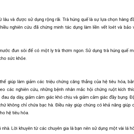
ừ lâu và được sử dụng rộng rãi. Trà húng quế là sự lựa chọn hàng đ
nhiều nghiên cứu đã chứng minh tác dụng làm liền vết loét và bảo 
 nước đun sôi để có một ly trà thơm ngon. Sử dụng trà húng quế m
cho sức khỏe.
thể giúp làm giảm các triệu chứng căng thẳng của hệ tiêu hóa, bằ
eo các nghiên cứu, những bệnh nhân mắc hội chứng ruột kích thí
 đau dạ dày, giảm cảm giác khó chịu và giảm cảm giác đầy bụng. Đ
chứ không chỉ chứa bạc hà. Điều này giúp chúng có khả năng giúp 
cho hệ tiêu hóa.
 nhà. Lời khuyên từ các chuyên gia là bạn nên sử dụng một vài lá h