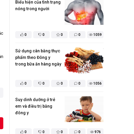
​Biểu hiện của tình trạng
nóng trong người
ác
0
0
0
0
1059
​Sử dụng cân bằng thực
ân
phẩm theo Đông y
trong bữa ăn hàng ngày
0
0
0
0
1056
Suy dinh dưỡng ở trẻ
em và điều trị bằng
đông y
0
0
0
0
976