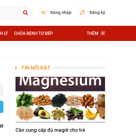
Đăng nhập
Đăng ký
H LÝ
CHỮA BỆNH TỪ BẾP
THÊM
TIN NỔI BẬT
ất
Cần cung cấp đủ magiê cho trẻ