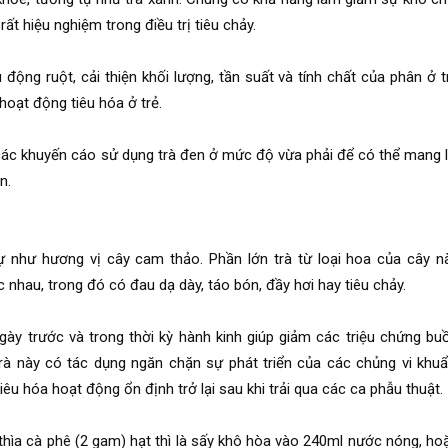
ất hiệu nghiệm trong điều trị tiêu chảy.
động ruột, cải thiện khối lượng, tần suất và tính chất của phân ở t
 hoạt động tiêu hóa ở trẻ.
các khuyến cáo sử dụng trà đen ở mức độ vừa phải để có thể mang l
n.
tự như hương vị cây cam thảo. Phần lớn trà từ loại hoa của cây n
 nhau, trong đó có đau dạ dày, táo bón, đầy hơi hay tiêu chảy.
gày trước và trong thời kỳ hành kinh giúp giảm các triệu chứng bu
trà này có tác dụng ngăn chặn sự phát triển của các chủng vi khuẩ
tiêu hóa hoạt động ổn định trở lại sau khi trải qua các ca phẫu thuật.
thìa cà phê (2 gam) hạt thì là sấy khô hòa vào 240ml nước nóng, ho