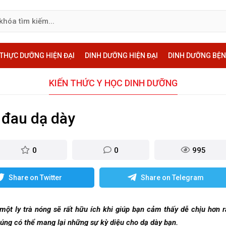
THỰC DƯỠNG HIỆN ĐẠI
DINH DƯỠNG HIỆN ĐẠI
DINH DƯỠNG BỆN
KIẾN THỨC Y HỌC DINH DƯỠNG
n đau dạ dày
0
0
995
Share on Twitter
Share on Telegram
một ly trà nóng sẽ rất hữu ích khi giúp bạn cảm thấy dễ chịu hơn r
chúng có thể mang lại những sự kỳ diệu cho dạ dày bạn.