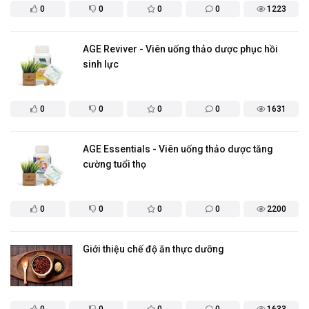
0
0
0
0
1223
AGE Reviver - Viên uống thảo dược phục hồi
sinh lực
0
0
0
0
1631
AGE Essentials - Viên uống thảo dược tăng
cường tuổi thọ
0
0
0
0
2200
Giới thiệu chế độ ăn thực dưỡng
0
0
0
0
1633