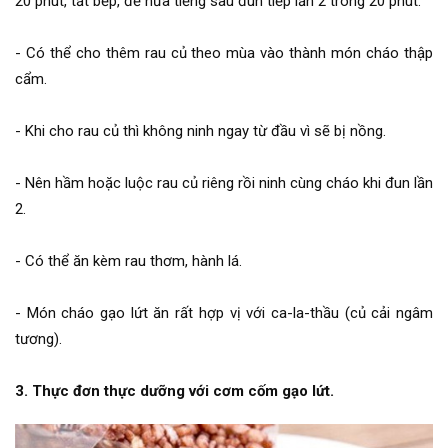
20 phút, tắt bếp, để nửa tiếng sau đun tiếp lần 2 trong 20 phút.
- Có thể cho thêm rau củ theo mùa vào thành món cháo thập
cẩm.
- Khi cho rau củ thì không ninh ngay từ đầu vì sẽ bị nồng.
- Nên hầm hoặc luộc rau củ riêng rồi ninh cùng cháo khi đun lần
2.
- Có thể ăn kèm rau thơm, hành lá.
- Món cháo gạo lứt ăn rất hợp vị với ca-la-thầu (củ cải ngâm
tương).
3. Thực đơn thực dưỡng với cơm cốm gạo lứt.