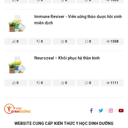
Immune Reviver - Viên uống thảo dược hồi sinh
miễn dịch
0
0
0
0
1558
Neurozeal – Khôi phục hệ thần kinh
0
0
0
0
1111
WEBSITE CUNG CẤP KIẾN THỨC Y HỌC DINH DƯỠNG