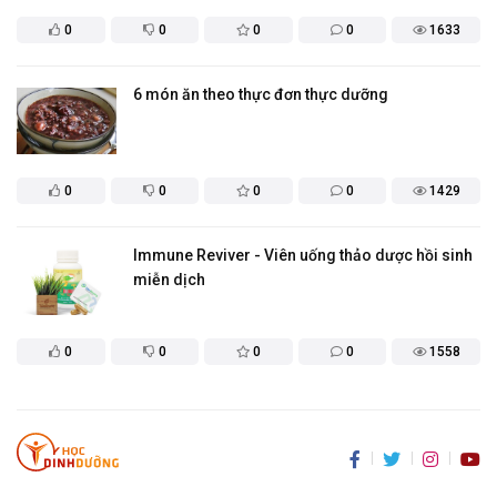
0
0
0
0
1633
6 món ăn theo thực đơn thực dưỡng
0
0
0
0
1429
Immune Reviver - Viên uống thảo dược hồi sinh
miễn dịch
0
0
0
0
1558