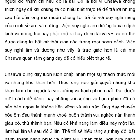
người đó thậm chí nếu đó là sai. Đó là bởi vì Ohsawa không
thích ngay cả khi chúng ta có hiểu biết thực tế để trả lời những
câu hỏi của ông mà muốn chúng tôi trả lời với suy nghĩ riêng
của mình về âm và dương.. Việc suy nghĩ âm dương là xác định
lạnh và nóng, trái hay phải, mở ra hay đóng lại và v.v…và có thể
được dùng lại bất cứ thời gian nào trong mọi hoàn cảnh. Việc
suy nghĩ âm và dương như vậy là trực giác hơn là cái mà
Ohsawa quan tâm giảng dạy để có hiểu biết thực tế.
Ohsawa cũng dạy luôn luôn chấp nhận mọi sự thách thức mới
và những khó khăn hơn. Theo ông việc giải quyết những khó
khăn làm cho người ta vui sướng và hạnh phúc nhất. Đạt được
một cách dễ dàng, hay những vui sướng và hạnh phúc đã có
sẵn bên ngoài là không bền vững và sâu sắc. Ông dạy chuyển
hóa ốm đau thành mạnh khoẻ, buồn thành vui, nghèo nàn thành
giàu có, thù thành bạn. Nếu có khả năng làm điều này một lần,
làm hai lần và sau đó 3 lần. Thế thì sẽ hiểu rằng sự thay đổi bất
hạnh thành hạnh phúc và niềm vui. Chân thật, hơn nữa hạnh