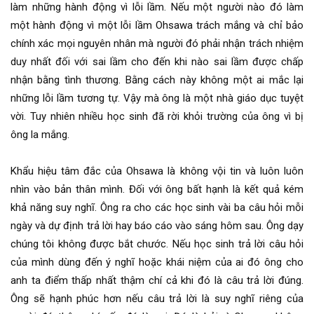
làm những hành động vì lỗi lầm. Nếu một người nào đó làm
một hành động vì một lỗi lầm Ohsawa trách mắng và chỉ bảo
chính xác mọi nguyên nhân mà người đó phải nhận trách nhiệm
duy nhất đối với sai lầm cho đến khi nào sai lầm được chấp
nhận bằng tình thương. Bằng cách này không một ai mắc lại
những lỗi lầm tương tự. Vậy mà ông là một nhà giáo dục tuyệt
vời. Tuy nhiên nhiều học sinh đã rời khỏi trường của ông vì bị
ông la mắng.
Khẩu hiệu tâm đắc của Ohsawa là không vội tin và luôn luôn
nhìn vào bản thân mình. Đối với ông bất hạnh là kết quả kém
khả năng suy nghĩ. Ông ra cho các học sinh vài ba câu hỏi mỗi
ngày và dự định trả lời hay báo cáo vào sáng hôm sau. Ông dạy
chúng tôi không được bắt chước. Nếu học sinh trả lời câu hỏi
của mình dùng đến ý nghĩ hoặc khái niệm của ai đó ông cho
anh ta điểm thấp nhất thậm chí cả khi đó là câu trả lời đúng.
Ông sẽ hạnh phúc hơn nếu câu trả lời là suy nghĩ riêng của