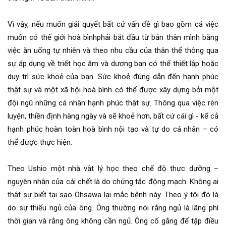
Vì vậy, nếu muốn giải quyết bất cứ vấn đề gì bao gồm cả việc
muốn có thế giới hoà bìnhphải bắt đầu từ bản thân mình bằng
việc ăn uống tự nhiên và theo nhu cầu của thân thể thông qua
sự áp dụng về triết học âm và dương bạn có thể thiết lập hoặc
duy trì sức khoẻ của bạn. Sức khoẻ đúng dẫn đến hạnh phúc
thật sự và một xã hội hoà bình có thể được xây dựng bởi một
đội ngũ những cá nhân hạnh phúc thật sự. Thông qua việc rèn
luyện, thiền định hàng ngày và sẽ khoẻ hơn, bất cứ cái gì - kể cả
hạnh phúc hoàn toàn hoà bình nội tạo và tự do cá nhân – có
thể được thực hiện.
Theo Ushio một nhà vật lý học theo chế độ thực dưỡng –
nguyên nhân của cái chết là do chứng tắc động mạch. Không ai
thật sự biết tại sao Ohsawa lại mắc bệnh này. Theo ý tôi đó là
do sự thiếu ngủ của ông. Ông thường nói rằng ngủ là lãng phí
thời gian và rằng ông không cần ngủ. Ông cố gắng để tập điều