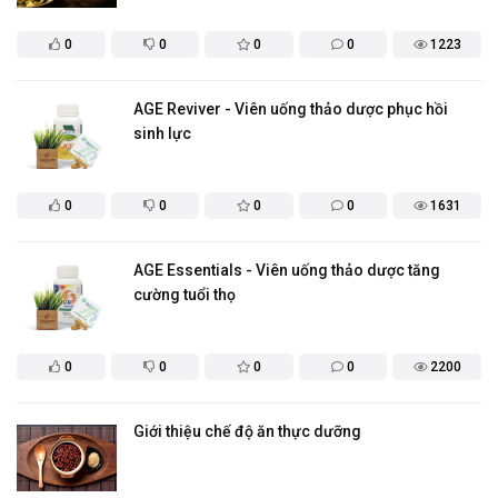
0
0
0
0
1223
AGE Reviver - Viên uống thảo dược phục hồi
sinh lực
0
0
0
0
1631
AGE Essentials - Viên uống thảo dược tăng
cường tuổi thọ
0
0
0
0
2200
Giới thiệu chế độ ăn thực dưỡng