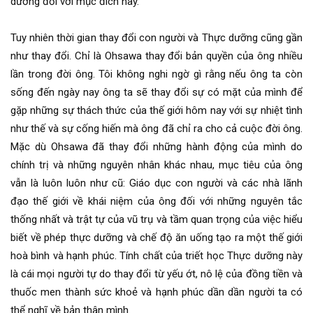
dưỡng đối với mục đích này.
Tuy nhiên thời gian thay đổi con người và Thực dưỡng cũng gần
như thay đổi. Chỉ là Ohsawa thay đổi bản quyền của ông nhiều
lần trong đời ông. Tôi không nghi ngờ gì rằng nếu ông ta còn
sống đến ngày nay ông ta sẽ thay đổi sự có mặt của mình để
gặp những sự thách thức của thế giới hôm nay với sự nhiệt tình
như thế và sự cống hiến mà ông đã chỉ ra cho cả cuộc đời ông.
Mặc dù Ohsawa đã thay đổi những hành động của mình do
chính trị và những nguyên nhân khác nhau, mục tiêu của ông
vẫn là luôn luôn như cũ: Giáo dục con người và các nhà lãnh
đạo thế giới về khái niệm của ông đối với những nguyên tắc
thống nhất và trật tự của vũ trụ và tầm quan trọng của việc hiểu
biết về phép thực dưỡng và chế độ ăn uống tạo ra một thế giới
hoà bình và hạnh phúc. Tính chất của triết học Thực dưỡng này
là cái mọi người tự do thay đổi từ yếu ớt, nô lệ của đồng tiền và
thuốc men thành sức khoẻ và hạnh phúc dần dần người ta có
thể nghĩ về bản thân mình.