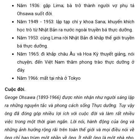
Năm 1936: gặp Lima; bà trở thành người vợ phụ tá
Ohsawa suốt đời.
Năm 1949 - 1953: lập tạp chí y khoa Sana; khuyến khích
học trò từ Nhật Bản ra nước ngoài truyền bá thực dưỡng.
Năm 1953: cùng Lima rời Nhật Bản đi khắp thế giới truyền
bá thực dưỡng.
Năm 1965: đi khắp châu Âu và Hoa Kỳ thuyết giảng, nói
chuyện; đến Việt Nam thăm phong trào thực dưỡng ở
đây.
Năm 1966: mất tại nhà ở Tokyo
Cuộc đời.
Geoge Ohsawa (1893-1966) được nhìn nhận như người sáng lập
ra những nguyên tắc và phong cách sống Thực dưỡng. Tuy vậy
ông đã đóng góp nhiều lợi ích với cuộc đời và làm rất nhiều
việc trong một thời gian ngắn. Lời nói, hành động của ông và
những ảnh hưởng rộng rãi trên toàn thế giới và mọi điều nói về
ông chỉ bao trùm một phần về ông. Ít nhất ông là một nhà nho,