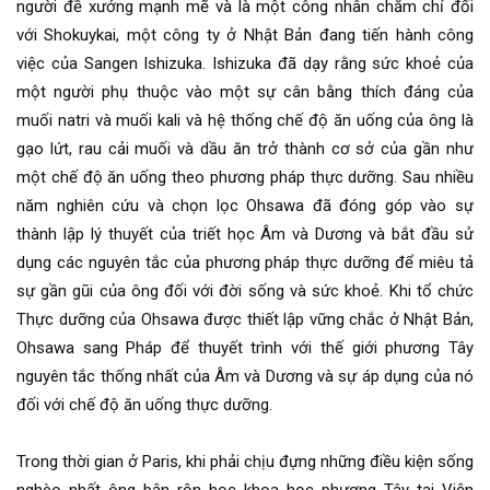
người đề xướng mạnh mẽ và là một công nhân chăm chỉ đối
với Shokuykai, một công ty ở Nhật Bản đang tiến hành công
việc của Sangen Ishizuka. Ishizuka đã dạy rằng sức khoẻ của
một người phụ thuộc vào một sự cân bằng thích đáng của
muối natri và muối kali và hệ thống chế độ ăn uống của ông là
gạo lứt, rau cải muối và dầu ăn trở thành cơ sở của gần như
một chế độ ăn uống theo phương pháp thực dưỡng. Sau nhiều
năm nghiên cứu và chọn lọc Ohsawa đã đóng góp vào sự
thành lập lý thuyết của triết học Âm và Dương và bắt đầu sử
dụng các nguyên tắc của phương pháp thực dưỡng để miêu tả
sự gần gũi của ông đối với đời sống và sức khoẻ. Khi tổ chức
Thực dưỡng của Ohsawa được thiết lập vững chắc ở Nhật Bản,
Ohsawa sang Pháp để thuyết trình với thế giới phương Tây
nguyên tắc thống nhất của Âm và Dương và sự áp dụng của nó
đối với chế độ ăn uống thực dưỡng.
Trong thời gian ở Paris, khi phải chịu đựng những điều kiện sống