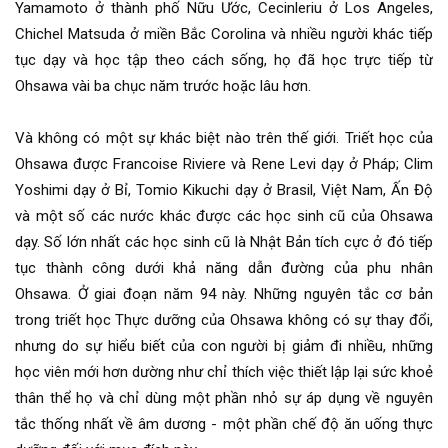
Yamamoto ở thành phố Nữu Ước, Cecinleriu ở Los Angeles,
Chichel Matsuda ở miền Bắc Corolina và nhiều người khác tiếp
tục dạy và học tập theo cách sống, họ đã học trực tiếp từ
Ohsawa vài ba chục năm trước hoặc lâu hơn.
Và không có một sự khác biệt nào trên thế giới. Triết học của
Ohsawa được Francoise Riviere và Rene Levi dạy ở Pháp; Clim
Yoshimi dạy ở Bỉ, Tomio Kikuchi dạy ở Brasil, Việt Nam, Ấn Độ
và một số các nước khác được các học sinh cũ của Ohsawa
dạy. Số lớn nhất các học sinh cũ là Nhật Bản tích cực ở đó tiếp
tục thành công dưới khả năng dẫn đường của phu nhân
Ohsawa. Ở giai đoạn năm 94 này. Những nguyên tắc cơ bản
trong triết học Thực dưỡng của Ohsawa không có sự thay đổi,
nhưng do sự hiểu biết của con người bị giảm đi nhiều, những
học viên mới hơn dường như chỉ thích việc thiết lập lại sức khoẻ
thân thể họ và chỉ dùng một phần nhỏ sự áp dụng về nguyên
tắc thống nhất về âm dương - một phần chế độ ăn uống thực