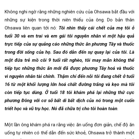
Không nghi ngờ rằng những nghiên cứu của Ohsawa bắt đầu với
những sự kiện trong thời niên thiếu của ông. Do bản thân
Ohsawa liên quan tới nó:
Tôi nhìn thấy cái chết của mẹ tôi ở
tuổi 30 và em trai và em gái tôi nguyên nhân vì một hậu quả
trực tiếp của sự quảng cáo những thức ăn phương Tây và thuốc
trong đời sống của họ. Sau đó dẫn đến sự quay lại của tôi. Là
một đứa trẻ mồ côi 9 tuổi rất nghèo, tôi may mắn không thể
tiếp tục những thức ăn mới đã được phương Tây hoá và thuốc
vì nguyên nhân tài chính. Thậm chí đến nỗi tôi đang chết ở tuổi
16 từ một khối lượng lớn hoá chất đường trắng và kẹo mà tôi
còn tiếp tục dùng. Ở tuổi 18 tôi khám phá lại những thứ cực
phương Đông với cơ sở bất di bất dịch của nó trong một cuốn
triết học và vũ trụ học. Nó đã chữa trị cho tôi hoàn toàn
.
Một lần ông khám phá ra rằng việc ăn uống đơn giản, chế độ ăn
uống tự nhiên có thể dẫn đến sức khoẻ, Ohsawa trở thành một