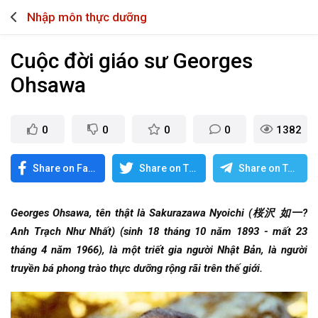
Nhập môn thực dưỡng
Cuộc đời giáo sư Georges
Ohsawa
0
0
0
0
1382
Share on Facebook
Share on Twitter
Share on Telegram
Georges Ohsawa, tên thật là Sakurazawa Nyoichi (桜沢 如一?
Anh Trạch Như Nhất) (sinh 18 tháng 10 năm 1893 - mất 23
tháng 4 năm 1966), là một triết gia người Nhật Bản, là người
truyền bá phong trào thực dưỡng rộng rãi trên thế giới.