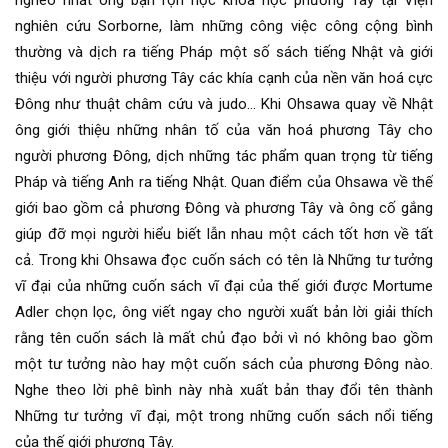
nghèo nhất ông bận rộn học khoa học phương Tây tại Viện
nghiên cứu Sorborne, làm những công việc công cộng bình
thường và dịch ra tiếng Pháp một số sách tiếng Nhật và giới
thiệu với người phương Tây các khía cạnh của nền văn hoá cực
Đông như thuật châm cứu và judo… Khi Ohsawa quay về Nhật
ông giới thiệu những nhân tố của văn hoá phương Tây cho
người phương Đông, dịch những tác phẩm quan trọng từ tiếng
Pháp và tiếng Anh ra tiếng Nhật. Quan điểm của Ohsawa về thế
giới bao gồm cả phương Đông và phương Tây và ông cố gắng
giúp đỡ mọi người hiểu biết lẫn nhau một cách tốt hơn về tất
cả. Trong khi Ohsawa đọc cuốn sách có tên là Những tư tưởng
vĩ đại của những cuốn sách vĩ đại của thế giới được Mortume
Adler chọn lọc, ông viết ngay cho người xuất bản lời giải thích
rằng tên cuốn sách là mất chủ đạo bởi vì nó không bao gồm
một tư tưởng nào hay một cuốn sách của phương Đông nào.
Nghe theo lời phê bình này nhà xuất bản thay đổi tên thành
Những tư tưởng vĩ đại, một trong những cuốn sách nổi tiếng
của thế giới phương Tây.